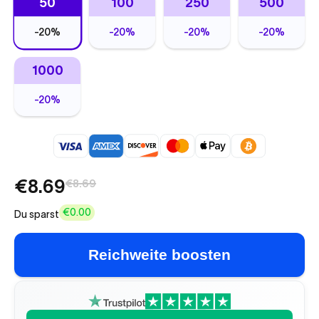
50
100
250
500
-
20%
-
20%
-
20%
-
20%
1000
-
20%
€8.69
€8.69
€0.00
Du sparst
Reichweite boosten