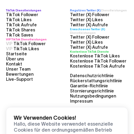
TikTok
Dienstleistungen
Reguläres Twitter (X)
Dienstleistungen
TikTok Follower
Twitter (X) Follower
TikTok Likes
Twitter (X) Likes
TikTok Aufrufe
Twitter (X) Aufrufe
TikTok Shares
Erwachsenen Twitter (X)
Dienstleistungen
TikTok Saves
Twitter (X) Follower
VIP TikTok
Dienstleistungen
Twitter (X) Likes
VIP
TikTok Follower
Twitter (X) Aufrufe
VIP
TikTok Likes
Kostenlose TikTok Dienste
Startseite
Kostenlose TikTok Likes
Über uns
Kostenlose TikTok Follower
Kontakt
Kostenlose TikTok Aufrufe
Unser Team
Bewertungen
Datenschutzrichtlinie
Live-Support
Rückerstattungsrichtlinie
Garantie-Richtlinie
Stornierungsrichtlinie
Nutzungsbedingungen
Impressum
Wir Verwenden Cookies!
2025 Stellarlikes — Alle Rechte vorbehalten
Hallo, diese Website verwendet essenzielle
Cookies für den ordnungsgemäßen Betrieb
Alle Systeme sind betriebsbereit