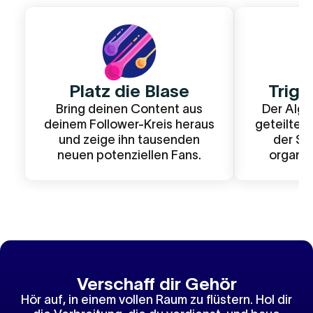
Platz die Blase
Trigg
Bring deinen Content aus
Der Algo
deinem Follower-Kreis heraus
geteilte I
und zeige ihn tausenden
der Sch
neuen potenziellen Fans.
organis
Verschaff dir Gehör
Hör auf, in einem vollen Raum zu flüstern. Hol dir