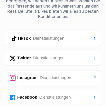
benötigen, wir haben für alles etwas. Wählen Sie
das Passende aus und wir kümmern uns um den
Rest. Bei StellarLikes bieten wir alles zu besten
Konditionen an.
TikTok
Dienstleistungen
TikTok Likes
Twitter
Dienstleistungen
TikTok Follower
Twitter (X) Likes
Instagram
Dienstleistungen
TikTok Aufrufe
Twitter (X) Follower
TikTok Story Aufrufe
Instagram Likes
Facebook
Dienstleistungen
Twitter (X) Aufrufe