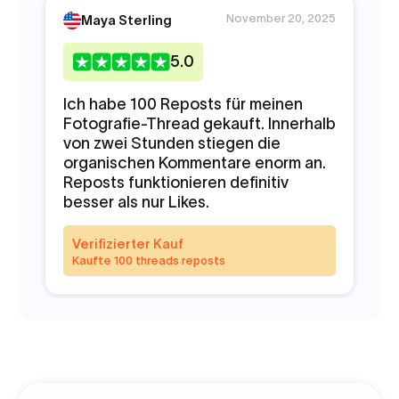
November 20, 2025
Maya Sterling
5
.0
Ich habe 100 Reposts für meinen
So
Fotografie-Thread gekauft. Innerhalb
fa
von zwei Stunden stiegen die
An
organischen Kommentare enorm an.
ic
Reposts funktionieren definitiv
besser als nur Likes.
V
K
Verifizierter Kauf
Kaufte 100 threads reposts