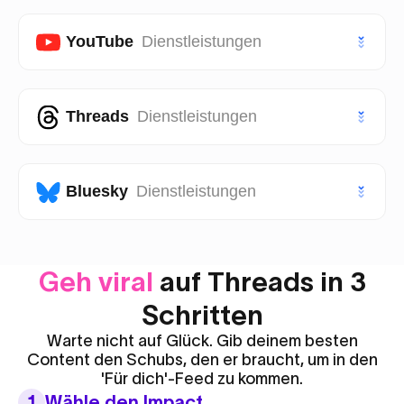
TikTok Shares
Instagram Follower
VIP Twitter (X) Follower
Facebook Seite Likes
YouTube
Dienstleistungen
TikTok Saves
Instagram Aufrufe
Facebook Seite Follower
VIP TikTok Likes
VIP Instagram Likes
Youtube Abonnenten
Threads
Dienstleistungen
Facebook Post Likes
VIP TikTok Follower
VIP Instagram Follower
Youtube Likes
Facebook Post Aufrufe
Threads Likes
Bluesky
Dienstleistungen
Youtube Aufrufe
Threads Follower
Youtube Shorts Likes
Bluesky Likes
Geh viral
auf Threads in 3
Threads Reposts
Youtube Shorts Aufrufe
Bluesky Follower
Schritten
Warte nicht auf Glück. Gib deinem besten
Content den Schubs, den er braucht, um in den
'Für dich'-Feed zu kommen.
1
Wähle den Impact