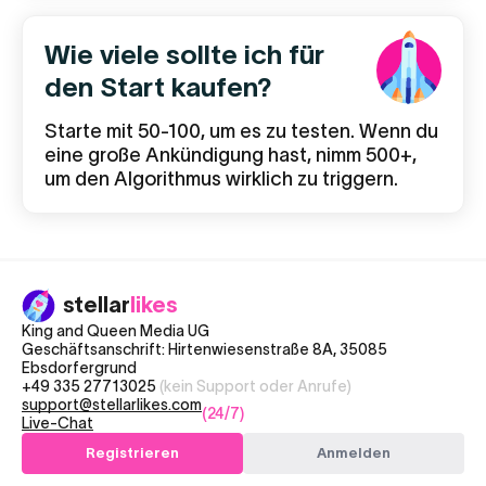
Wie viele sollte ich für
den Start kaufen?
Starte mit 50-100, um es zu testen. Wenn du
eine große Ankündigung hast, nimm 500+,
um den Algorithmus wirklich zu triggern.
stellar
likes
King and Queen Media UG
Geschäftsanschrift: Hirtenwiesenstraße 8A, 35085
Ebsdorfergrund
+49 335 27713025
(kein Support oder Anrufe)
support@stellarlikes.com
(24/7)
Live-Chat
Registrieren
Anmelden