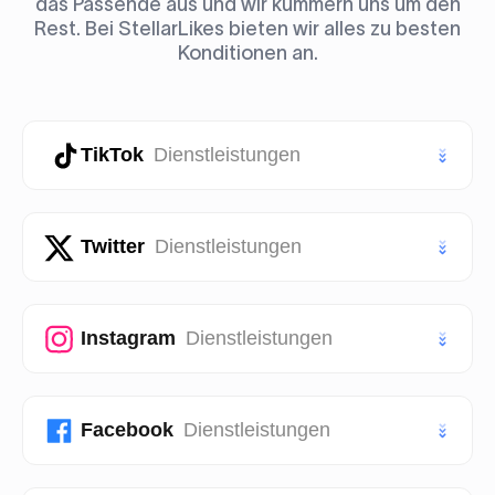
das Passende aus und wir kümmern uns um den
Rest. Bei StellarLikes bieten wir alles zu besten
Konditionen an.
TikTok
Dienstleistungen
TikTok Likes
Twitter
Dienstleistungen
TikTok Follower
Twitter (X) Likes
Instagram
Dienstleistungen
TikTok Aufrufe
Twitter (X) Follower
TikTok Story Aufrufe
Instagram Likes
Facebook
Dienstleistungen
Twitter (X) Aufrufe
TikTok Shares
Instagram Follower