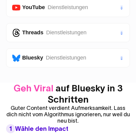
VIP Twitter (X) Follower
Facebook Seite Likes
YouTube
Dienstleistungen
TikTok Saves
Instagram Aufrufe
Facebook Seite Follower
VIP TikTok Likes
VIP Instagram Likes
Youtube Abonnenten
Threads
Dienstleistungen
Facebook Post Likes
VIP TikTok Follower
VIP Instagram Follower
Youtube Likes
Facebook Post Aufrufe
Threads Likes
Bluesky
Dienstleistungen
Youtube Aufrufe
Threads Follower
Youtube Shorts Likes
Bluesky Likes
Geh Viral
auf Bluesky in 3
Threads Reposts
Youtube Shorts Aufrufe
Bluesky Follower
Schritten
Guter Content verdient Aufmerksamkeit. Lass
dich nicht vom Algorithmus ignorieren, nur weil du
neu bist.
1
Wähle den Impact