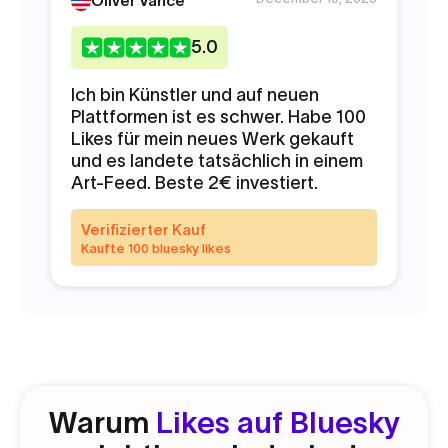
Oliver Vance
5
.0
Ich bin Künstler und auf neuen
Sc
Plattformen ist es schwer. Habe 100
da
Likes für mein neues Werk gekauft
mu
und es landete tatsächlich in einem
Art-Feed. Beste 2€ investiert.
V
K
Verifizierter Kauf
Kaufte 100 bluesky likes
Warum
Likes auf Bluesky