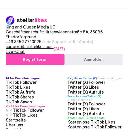
stellar
likes
King and Queen Media UG
Geschäftsanschrift: Hirtenwiesenstraße 8A, 35085
Ebsdorfergrund
+49 335 27713025
(kein Support oder Anrufe)
support@stellarlikes.com
(24/7)
Live-Chat
Registrieren
Anmelden
TikTok
Dienstleistungen
Reguläres Twitter (X)
Dienstleistungen
TikTok Follower
Twitter (X) Follower
TikTok Likes
Twitter (X) Likes
TikTok Aufrufe
Twitter (X) Aufrufe
TikTok Shares
Erwachsenen Twitter (X)
Dienstleistungen
TikTok Saves
Twitter (X) Follower
VIP TikTok
Dienstleistungen
Twitter (X) Likes
VIP
TikTok Follower
Twitter (X) Aufrufe
VIP
TikTok Likes
Kostenlose TikTok Dienste
Startseite
Kostenlose TikTok Likes
Über uns
Kostenlose TikTok Follower