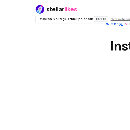
stellar
likes
Drücken Sie Strg+D zum Speichern
Ctrl+D
Nicht mehr an
Twitter
T
Reguläres
Twitter (X)
In
Kein Drop