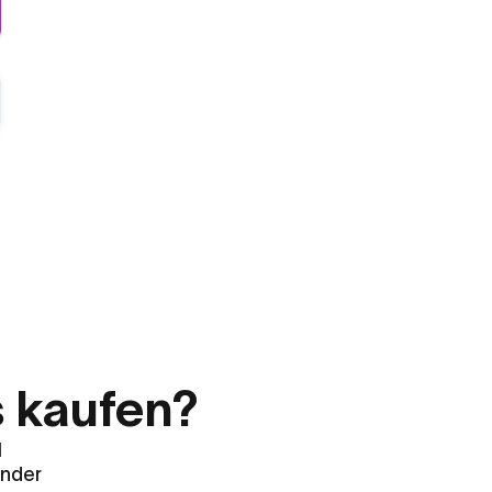
s kaufen?
l
ender