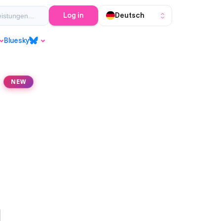
Log in
Deutsch
buy-instagram-views
instagram-views-kau
Bluesky
Bluesky
NEW
s