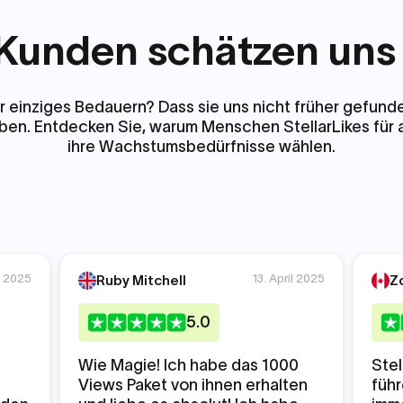
Kunden schätzen uns 
hr einziges Bedauern? Dass sie uns nicht früher gefund
ben. Entdecken Sie, warum Menschen StellarLikes für a
ihre Wachstumsbedürfnisse wählen.
i 2025
13. April 2025
Ruby Mitchell
Z
5
.0
Wie Magie! Ich habe das 1000
Stel
Views Paket von ihnen erhalten
füh