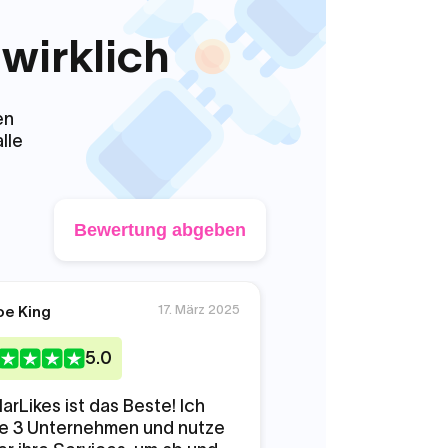
wirklich
en
lle
Bewertung abgeben
17. März 2025
oe King
Nathan Lewis
5
.0
5
.0
larLikes ist das Beste! Ich
Eines Tages habe 
re 3 Unternehmen und nutze
diskutiert, ob es s