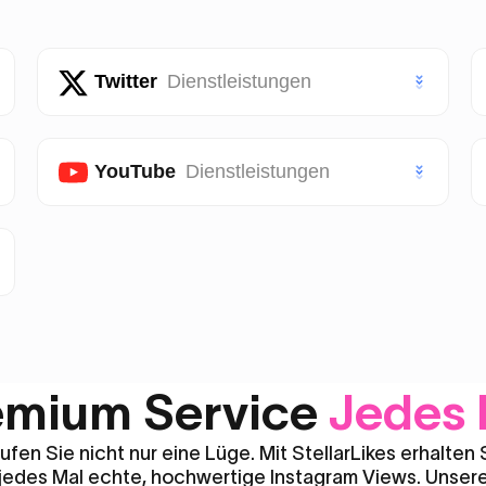
Twitter
Dienstleistungen
Twitter (X) Likes
YouTube
Dienstleistungen
Twitter (X) Follower
Youtube Abonnenten
Twitter (X) Aufrufe
Youtube Likes
VIP Twitter (X) Follower
Youtube Aufrufe
emium Service
Jedes 
Youtube Shorts Likes
ufen Sie nicht nur eine Lüge. Mit StellarLikes erhalten 
jedes Mal echte, hochwertige Instagram Views. Unser
Youtube Shorts Aufrufe