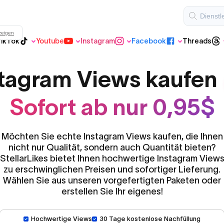
zeigen
ikTok
Youtube
Instagram
Facebook
Threads
Threads
Reguläres TikTok
Youtube
Instagram
Facebook
stagram Views kaufen
Sofort ab nur 0,95$
Youtube Shorts
VIP Instagram
Möchten Sie echte Instagram Views kaufen, die Ihnen
nicht nur Qualität, sondern auch Quantität bieten?
StellarLikes bietet Ihnen hochwertige Instagram View
VIP TikTok
zu erschwinglichen Preisen und sofortiger Lieferung.
Wählen Sie aus unseren vorgefertigten Paketen oder
erstellen Sie Ihr eigenes!
Hochwertige Views
30 Tage kostenlose Nachfüllung