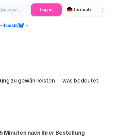
Log in
Deutsch
cancellation-policy
stornierungsrichtlinie
p
Bluesky
Bluesky
erung zu gewährleisten — was bedeutet,
 5 Minuten nach Ihrer Bestellung