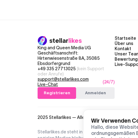
Startseite
stellar
likes
Über uns
King and Queen Media UG
Kontakt
Geschäftsanschrift:
Unser Tea
Hirtenwiesenstraße 8A, 35085
Bewertung
Ebsdorfergrund
Live-Suppo
+49 335 27713025
(kein Support
oder Anrufe)
support@stellarlikes.com
(24/7)
Live-Chat
Registrieren
Anmelden
2025 Stellarlikes — Alle Rechte vorbehalten
Wir Verwenden Co
Hallo, diese Websit
Stellarlikes.de steht in keiner Verbindung zu T
ordnungsgemäßen Be