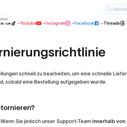
zeigen
ikTok
Youtube
Instagram
Facebook
Threads
Threads
Reguläres TikTok
Youtube
Instagram
Facebook
rnierungsrichtlinie
Youtube Shorts
VIP Instagram
ellungen schnell zu bearbeiten, um eine schnelle Lief
nd, sobald eine Bestellung aufgegeben wurde.
VIP TikTok
stornieren?
Wenn Sie jedoch unser Support-Team
innerhalb von