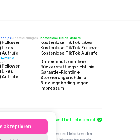
ter (X)
Dienstleistungen
Kostenlose TikTok Dienste
) Follower
Kostenlose TikTok Likes
) Likes
Kostenlose TikTok Follower
) Aufrufe
Kostenlose TikTok Aufrufe
witter (X)
Datenschutzrichtlinie
ngen
) Follower
Rückerstattungsrichtlinie
) Likes
Garantie-Richtlinie
) Aufrufe
Stornierungsrichtlinie
Nutzungsbedingungen
Impressum
Alle Systeme sind betriebsbereit
le akzeptieren
nternehmen. Die Logos, Marken und Marken der