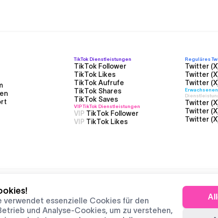
TikTok
Dienstleistungen
Reguläres Twit
TikTok Follower
Twitter (X
TikTok Likes
Twitter (X
TikTok Aufrufe
Twitter (X
m
TikTok Shares
Erwachsenen T
en
Dienstleistu
TikTok Saves
rt
Twitter (X
VIP TikTok
Dienstleistungen
Twitter (X
VIP
TikTok Follower
Twitter (X
VIP
TikTok Likes
okies!
Al
e verwendet essenzielle Cookies für den
ikTok und Twitter oder anderen auf dieser Website genannten Drittu
trieb und Analyse-Cookies, um zu verstehen,