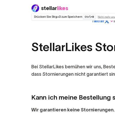
stellar
likes
Drücken Sie Strg+D zum Speichern
Ctrl+D
Nicht mehr an
Twitter
T
Reguläres
Twitter (X)
StellarLikes Sto
Kein Drop
Bei StellarLikes bemühen wir uns, Best
dass Stornierungen nicht garantiert si
Kann ich meine Bestellung 
Wir garantieren keine Stornierungen.