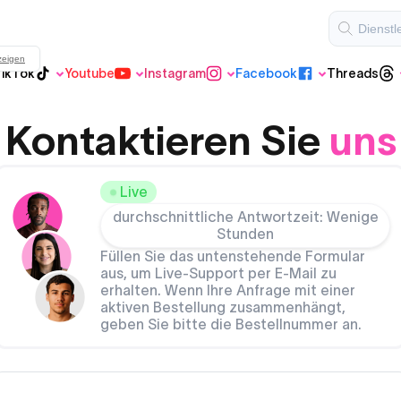
zeigen
ikTok
Youtube
Instagram
Facebook
Threads
Threads
Reguläres TikTok
Youtube
Instagram
Facebook
Kontaktieren Sie
uns
Live
durchschnittliche Antwortzeit: Wenige
Youtube Shorts
VIP Instagram
Stunden
Füllen Sie das untenstehende Formular
aus, um Live-Support per E-Mail zu
erhalten. Wenn Ihre Anfrage mit einer
VIP TikTok
aktiven Bestellung zusammenhängt,
geben Sie bitte die Bestellnummer an.