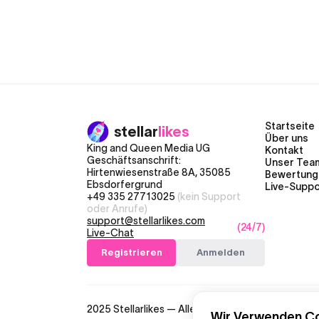
Startseite
stellar
likes
Über uns
King and Queen Media UG
Kontakt
Geschäftsanschrift:
Unser Tea
Hirtenwiesenstraße 8A, 35085
Bewertung
Ebsdorfergrund
Live-Suppo
+49 335 27713025
(kein Support
oder Anrufe)
support@stellarlikes.com
(24/7)
Live-Chat
Registrieren
Anmelden
2025 Stellarlikes — Alle Rechte vorbehalten
Wir Verwenden Co