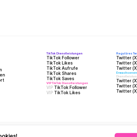
TikTok
Dienstleistungen
Reguläres Twit
TikTok Follower
Twitter (X
TikTok Likes
Twitter (X
TikTok Aufrufe
Twitter (X
m
TikTok Shares
Erwachsenen T
en
Dienstleistu
TikTok Saves
rt
Twitter (X
VIP TikTok
Dienstleistungen
Twitter (X
VIP
TikTok Follower
Twitter (X
VIP
TikTok Likes
okies!