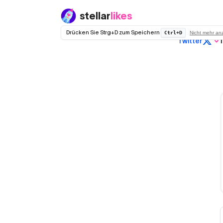
stellar
likes
Drücken Sie Strg+D zum Speichern
Ctrl+D
Nicht mehr an
Twitter
T
Reguläres
Twitter (X)
Kein Drop