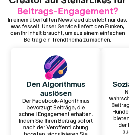
Creator auf StellarLikes für
Beitrags-Engagement?
In einem überfüllten Newsfeed überlebt nur das,
was fesselt. Unser Service liefert den Funken,
den Ihr Inhalt braucht, um aus einem einfachen
Beitrag ein Trendthema zu machen.
Den Algorithmus
Sozial
auslösen
Nutz
wahrschein
Der Facebook-Algorithmus
Beitrag z
bevorzugt Beiträge, die
Hunderte 
schnell Engagement erhalten.
bieten d
Indem Sie Ihren Beitrag sofort
der Ihr
nach der Veröffentlichung
auss
boosten, signalisieren Sie