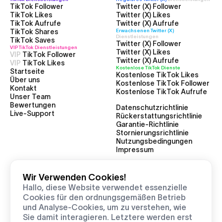
TikTok Follower
Twitter (X) Follower
TikTok Likes
Twitter (X) Likes
TikTok Aufrufe
Twitter (X) Aufrufe
TikTok Shares
Erwachsenen Twitter (X)
Dienstleistungen
TikTok Saves
Twitter (X) Follower
VIP TikTok
Dienstleistungen
Twitter (X) Likes
VIP
TikTok Follower
Twitter (X) Aufrufe
VIP
TikTok Likes
Kostenlose TikTok Dienste
Startseite
Kostenlose TikTok Likes
Über uns
Kostenlose TikTok Follower
Kontakt
Kostenlose TikTok Aufrufe
Unser Team
Bewertungen
Datenschutzrichtlinie
Live-Support
Rückerstattungsrichtlinie
Garantie-Richtlinie
Stornierungsrichtlinie
Nutzungsbedingungen
Impressum
Wir Verwenden Cookies!
2025 Stellarlikes — Alle Rechte vorbehalten
Hallo, diese Website verwendet essenzielle
Cookies für den ordnungsgemäßen Betrieb
Alle Systeme sind betriebsbereit
und Analyse-Cookies, um zu verstehen, wie
Sie damit interagieren. Letztere werden erst