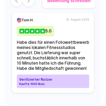
Bewertung schreiben
10. August 2025
Tom H.
5
.0
Habe dies für einen Fotowettbewerb
Ic
meines lokalen Fitnessstudios
fl
genutzt. Die Lieferung war super
Gr
schnell, buchstäblich innerhalb von
Pa
10 Minuten hatte ich die Führung.
'a
Habe die Mitgliedschaft gewonnen!
Ma
zu
Verifizierter Nutzer
Kaufte 1000 likes
V
K