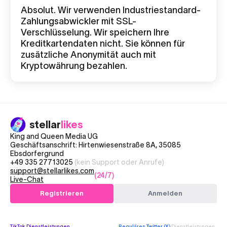
Absolut. Wir verwenden Industriestandard-
Zahlungsabwickler mit SSL-
Verschlüsselung. Wir speichern Ihre
Kreditkartendaten nicht. Sie können für
zusätzliche Anonymität auch mit
Kryptowährung bezahlen.
stellar
likes
King and Queen Media UG
Geschäftsanschrift: Hirtenwiesenstraße 8A, 35085
Ebsdorfergrund
+49 335 27713025
(kein Support oder Anrufe)
support@stellarlikes.com
(24/7)
Live-Chat
Registrieren
Anmelden
TikTok
Dienstleistungen
Reguläres Twitter (X)
Dienstleistungen